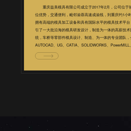
重庆益美模具有限公司成立于2017年2月，公司位于驰
位优势，交通便利，毗邻渝蓉高速成渝线，到重庆约1小时
拥有高端的模具加工设备和具有国际水平的模具技术平台
引了一大批沿海的模具研发设计，制造为一体的高薪技
统，车桥等零部件模具设计、制造、为一体的专业团队，公
AUTOCAD、UG、CATIA、SOLIDWORKS、PowerMI
摸拟成型分析软件，按照客户的设计标准及要求，为客
资8000万元人民币。分三期进行建设，首期投资2000万元，
1690/1台，CNC-850/4台，龙门铣-3米/1台，龙门磨床
台，500T冲床/1台。目标年产值3000万元。 司一贯