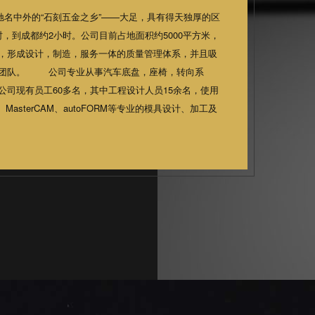
名中外的“石刻五金之乡”——大足，具有得天独厚的区
，到成都约2小时。公司目前占地面积约5000平方米，
，形成设计，制造，服务一体的质量管理体系，并且吸
术团队。 公司专业从事汽车底盘，座椅，转向系
司现有员工60多名，其中工程设计人员15余名，使用
LL、MasterCAM、autoFORM等专业的模具设计、加工及
户提供满意的模具产品及优质服务。 公司预计总投
购置加工设备：龙门加工中心-3022/1台，CNC-
3米/1台，钻铣磨等其他30多台。调试设备：250T冲床/1
秉承以人为本的理念，吸取日本及...